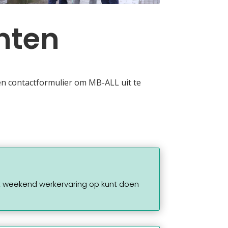
nten
een contactformulier om MB-ALL uit te
het weekend werkervaring op kunt doen