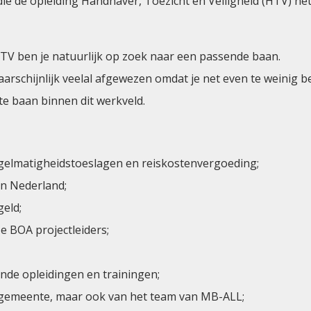
die de opleiding Handhaver, Toezicht en Veiligheid (HTV) n
a HTV ben je natuurlijk op zoek naar een passende baan.
t waarschijnlijk veelal afgewezen omdat je net even te weinig 
e baan binnen dit werkveld.
gelmatigheidstoeslagen en reiskostenvergoeding;
an Nederland;
eld;
e BOA projectleiders;
ende opleidingen en trainingen;
e gemeente, maar ook van het team van MB-ALL;