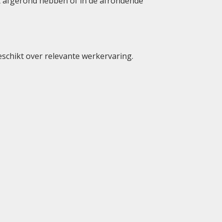
et afgerond hebben of in de afrondende
beschikt over relevante werkervaring.