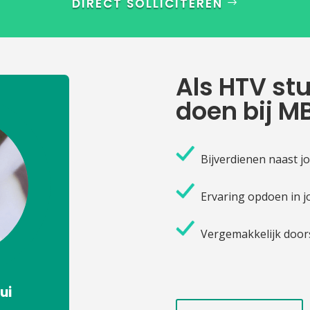
DIRECT SOLLICITEREN
Als HTV st
doen bij M
Bijverdienen naast j
Ervaring opdoen in j
Vergemakkelijk doorst
ui