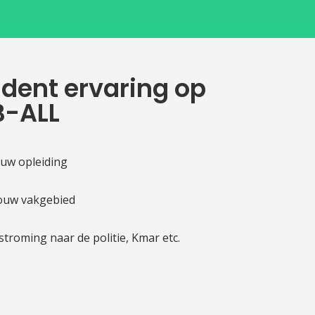
udent ervaring op
B-ALL
ouw opleiding
ouw vakgebied
roming naar de politie, Kmar etc.