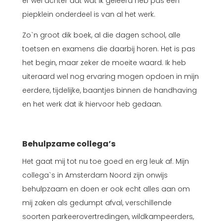
er wel achter dat wat ik geleerd heb pas een
piepklein onderdeel is van al het werk.
Zo`n groot dik boek, al die dagen school, alle
toetsen en examens die daarbij horen. Het is pas
het begin, maar zeker de moeite waard. Ik heb
uiteraard wel nog ervaring mogen opdoen in mijn
eerdere, tijdelijke, baantjes binnen de handhaving
en het werk dat ik hiervoor heb gedaan.
Behulpzame collega’s
Het gaat mij tot nu toe goed en erg leuk af. Mijn
collega`s in Amsterdam Noord zijn onwijs
behulpzaam en doen er ook echt alles aan om
mij zaken als gedumpt afval, verschillende
soorten parkeerovertredingen, wildkampeerders,