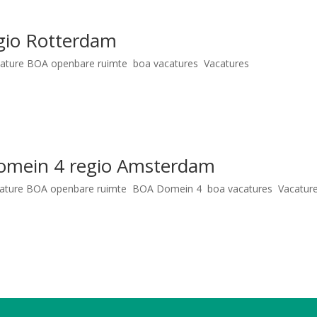
gio Rotterdam
cature BOA openbare ruimte
,
boa vacatures
,
Vacatures
n 36 uur Domein 1 Salarisindicatie €1934 – €2903 + onregelmatigheidstoesla
8 30 76
erwin@mball.nl
Meer weten over deze vacature? solliciteren meer...
omein 4 regio Amsterdam
cature BOA openbare ruimte
,
BOA Domein 4
,
boa vacatures
,
Vacatur
ie BOA Domein 4 Uren 36 uur Domein 4 Salarisindicatie € Op inschatting +
n Doest Recruiter 0346 – 58 30 76
erwin@mball.nl
Meer weten over deze vacatur