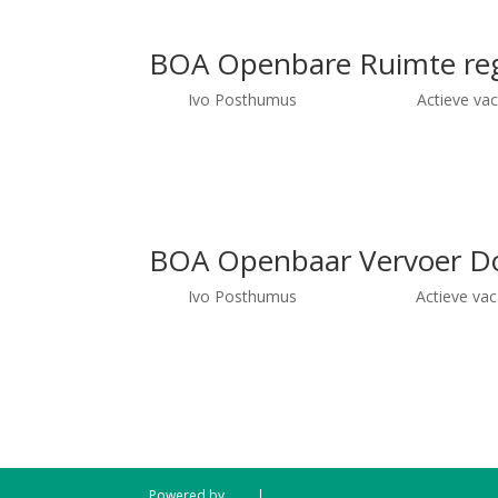
BOA Openbare Ruimte re
door
Ivo Posthumus
|
aug 7, 2020
|
Actieve va
BOA Openbare Ruimte regio Rotterdam Functie BOA Ure
+ reiskostenvergoeding Erwin Doest Recruiter 0346 – 5
BOA Openbaar Vervoer D
door
Ivo Posthumus
|
jul 22, 2020
|
Actieve va
BOA Openbaar Vervoer Domein 4 regio Amsterdam Funct
onregelmatigheidstoeslag + reiskostenvergoeding Erwi
Powered by
Futy
|
Chatbot