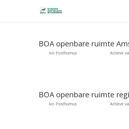
BOA openbare ruimte Am
door
Ivo Posthumus
|
dec 16, 2020
|
Actieve v
BOA openbare ruimte Amsterdam Functie BOA Uren 36 u
+ reiskostenvergoeding Erwin Doest Recruiter 0346 – 5
BOA openbare ruimte reg
door
Ivo Posthumus
|
dec 12, 2020
|
Actieve v
BOA openbare ruimte regio Rotterdam Functie BOA Uren
+ reiskostenvergoeding Erwin Doest Recruiter 0346 – 5