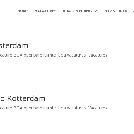
HOME
VACATURES
BOA OPLEIDING
HTV STUDENT
sterdam
acature BOA openbare ruimte
,
boa vacatures
,
Vacatures
ur Domein 1 Salarisindicatie €1934 – €2903 + onregelmatigheidstoeslag
8 30 76
erwin@mball.nl
Meer weten over deze vacature? solliciteren meer lezen Di
io Rotterdam
acature BOA openbare ruimte
,
boa vacatures
,
Vacatures
 36 uur Domein 1 Salarisindicatie €1934 – €2903 + onregelmatigheidstoeslag
8 30 76
erwin@mball.nl
Meer weten over deze vacature? solliciteren meer...