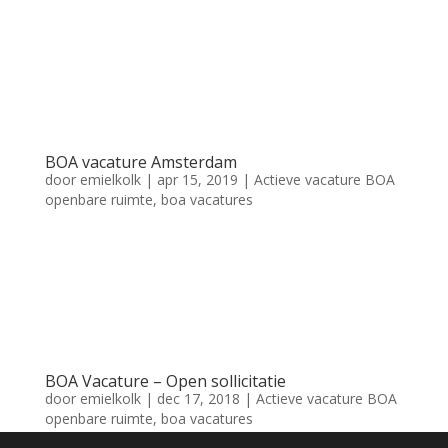
BOA Openbaar Vervoer Domein 4 regio Amsterdam Functie
BOA Domein 4 Uren 36 uur Domein 4 Salarisindicatie € Op
inschatting + onregelmatigheidstoeslag
+ reiskostenvergoeding Erwin Doest Recruiter 0346 – 58 30 76
erwin@mball.nl
Meer weten over deze vacature?...
BOA vacature Amsterdam
door
emielkolk
|
apr 15, 2019
|
Actieve vacature BOA
openbare ruimte
,
boa vacatures
BOA vacature Amsterdam BOA vacature Amsterdam Functie
Integraal BOA Uren 36 uur Domein 1 Salarisindicatie €1818 –
€2986 + onregelmatigheidstoeslag + reiskostenvergoeding
Mogelijkheid tot vast contract bij MB-ALL of bij de gemeente
Erwin Doest Recruiter 0346 – 58...
BOA Vacature – Open sollicitatie
door
emielkolk
|
dec 17, 2018
|
Actieve vacature BOA
openbare ruimte
,
boa vacatures