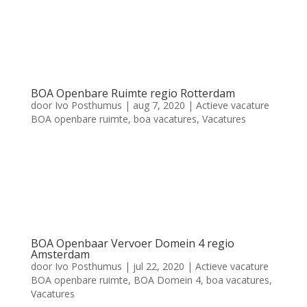
uur Domein 1 Salarisindicatie €1934 – €2903 +
onregelmatigheidstoeslag + reiskostenvergoeding Erwin Doest
Recruiter 0346 – 58 30 76
erwin@mball.nl
Meer weten
over deze vacature? solliciteren meer...
BOA Openbare Ruimte regio Rotterdam
door
Ivo Posthumus
|
aug 7, 2020
|
Actieve vacature
BOA openbare ruimte
,
boa vacatures
,
Vacatures
BOA Openbare Ruimte regio Rotterdam Functie BOA Uren 36
uur Domein 1 Salarisindicatie €1934 – €2903 +
onregelmatigheidstoeslag + reiskostenvergoeding Erwin Doest
Recruiter 0346 – 58 30 76
erwin@mball.nl
Meer weten
over deze vacature? solliciteren meer...
BOA Openbaar Vervoer Domein 4 regio
Amsterdam
door
Ivo Posthumus
|
jul 22, 2020
|
Actieve vacature
BOA openbare ruimte
,
BOA Domein 4
,
boa vacatures
,
Vacatures