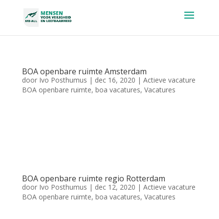
BOA openbare ruimte Amsterdam
door
Ivo Posthumus
|
dec 16, 2020
|
Actieve vacature
BOA openbare ruimte
,
boa vacatures
,
Vacatures
BOA openbare ruimte Amsterdam Functie BOA Uren 36 uur
Domein 1 Salarisindicatie €1934 – €2903 +
onregelmatigheidstoeslag + reiskostenvergoeding Erwin Doest
Recruiter 0346 – 58 30 76
erwin@mball.nl
Meer weten
over deze vacature? solliciteren meer lezen Dit...
BOA openbare ruimte regio Rotterdam
door
Ivo Posthumus
|
dec 12, 2020
|
Actieve vacature
BOA openbare ruimte
,
boa vacatures
,
Vacatures
BOA openbare ruimte regio Rotterdam Functie BOA Uren 36