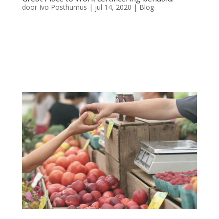
door
Ivo Posthumus
|
jul 14, 2020
|
Blog
Great Place to Work certificering behaald! Great Place to Work
certificering behaald! Onze missie is om elke dag bij te dragen
aan een veilig en leefbaar Nederland. Om dit te realiseren is
het van belang dat je als medewerker het beste uit jezelf én uit
jouw team kunt...