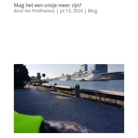
Mag het een onsje meer zijn?
door
Ivo Posthumus
|
jul 13, 2020
|
Blog
Mag het een onsje meer zijn? Mag het een onsje meer zijn?
“Kunt u het niet bij een waarschuwing laten?” Een vraag die wij
tijdens ons werk soms krijgen wanneer we een boete
uitschrijven. Hierover volgt wat uitleg. Allereerst staan we niet
op de markt, en gaan we niet...