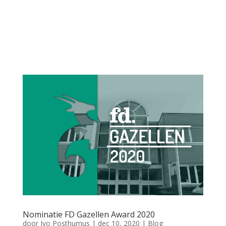
Omscholen tot Buitengewoon Opsporingsambtenaar in deze
tijden Jarenlang heb ik een baan gehad waarin de klant centraal
stond. In gesprek met een klant, verzorgde ik aan de andere
kant het contact met externe partijen.Al een tijdje merkte ik dat
het échte klantcontact...
Nominatie FD Gazellen Award 2020
door
Ivo Posthumus
|
dec 10, 2020
|
Blog