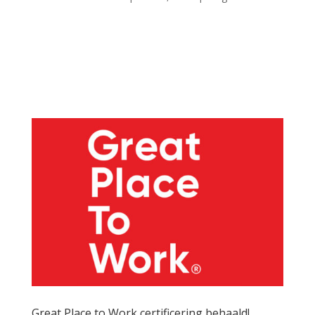
Nominatie FD Gazellen Award 2020 Driemaal is scheepsrecht,
zo voelt het zeker voor ons om wederom genomineerd te voor
de FD Gazelle Award! Dit jaar behoren wij opnieuw tot de
snelstgroeiende bedrijven van Nederland. De FD Gazellen
Award staat voor stabiele groei. Om...
Great Place to Work certificering behaald!