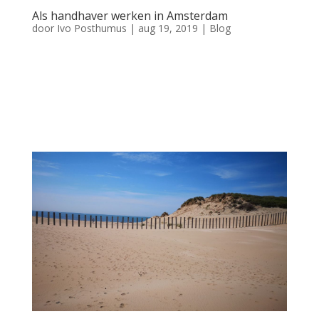
Als handhaver werken in Amsterdam
door
Ivo Posthumus
|
aug 19, 2019
|
Blog
Als handhaver werken in Amsterdam Als handhaver werken in
Amsterdam Michael vertelde in zijn vorige blog over zijn
ervaring met de opleiding tot handhaver. Nadat hij zijn BOA-
getuigschrift behaalde ging hij aan de slag in onze dynamische
hoofdstad: Amsterdam. De...